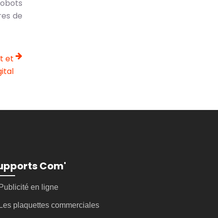
robots
res de
t et
ital
upports Com'
Publicité en ligne
Les plaquettes commerciales