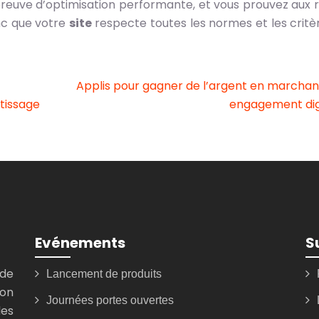
 preuve d’optimisation performante, et vous prouvez aux 
nc que votre
site
respecte toutes les normes et les critè
Applis pour gagner de l’argent en marchan
ntissage
engagement dig
Evénements
S
de
Lancement de produits
ion
Journées portes ouvertes
les