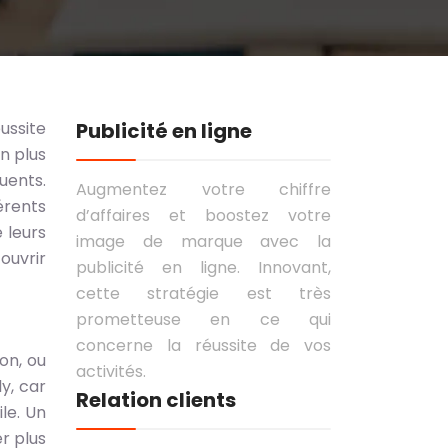
ussite
Publicité en ligne
n plus
uents.
Augmentez votre chiffre
érents
d’affaires et boostez votre
 leurs
image de marque avec la
ouvrir
publicité en ligne. Innovant,
cette stratégie est très
prometteuse en ce qui
concerne la réussite de vos
on, ou
activités.
y, car
Relation clients
le. Un
r plus